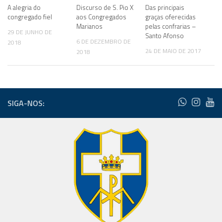
A alegria do
Discurso de S. Pio X
Das principais
congregado fiel
aos Congregados
graças oferecidas
Marianos
pelas confrarias –
29 DE JUNHO DE
Santo Afonso
6 DE DEZEMBRO DE
2018
24 DE MAIO DE 2017
2018
SIGA-NOS: