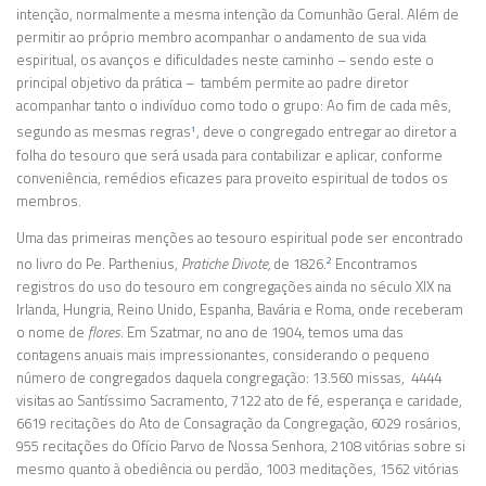
intenção, normalmente a mesma intenção da Comunhão Geral. Além de
permitir ao próprio membro acompanhar o andamento de sua vida
espiritual, os avanços e dificuldades neste caminho – sendo este o
principal objetivo da prática – também permite ao padre diretor
acompanhar tanto o indivíduo como todo o grupo: Ao fim de cada mês,
segundo as mesmas regras
, deve o congregado entregar ao diretor a
1
folha do tesouro que será usada para contabilizar e aplicar, conforme
conveniência, remédios eficazes para proveito espiritual de todos os
membros.
Uma das primeiras menções ao tesouro espiritual pode ser encontrado
no livro do Pe. Parthenius,
Pratiche Divote,
de 1826.
Encontramos
2
registros do uso do tesouro em congregações ainda no século XIX na
Irlanda, Hungria, Reino Unido, Espanha, Bavária e Roma, onde receberam
o nome de
flores
. Em Szatmar, no ano de 1904, temos uma das
contagens anuais mais impressionantes, considerando o pequeno
número de congregados daquela congregação: 13.560 missas, 4444
visitas ao Santíssimo Sacramento, 7122 ato de fé, esperança e caridade,
6619 recitações do Ato de Consagração da Congregação, 6029 rosários,
955 recitações do Ofício Parvo de Nossa Senhora, 2108 vitórias sobre si
mesmo quanto à obediência ou perdão, 1003 meditações, 1562 vitórias