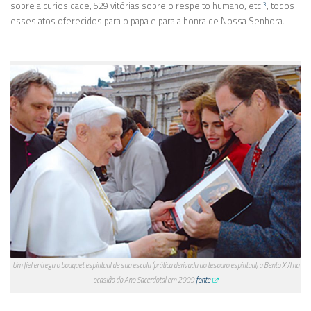
sobre a curiosidade, 529 vitórias sobre o respeito humano, etc
, todos
3
esses atos oferecidos para o papa e para a honra de Nossa Senhora.
Um fiel entrega o bouquet espiritual de sua escola (prática derivada do tesouro espiritual) a Bento XVI na
ocasião do Ano Sacerdotal em 2009
fonte