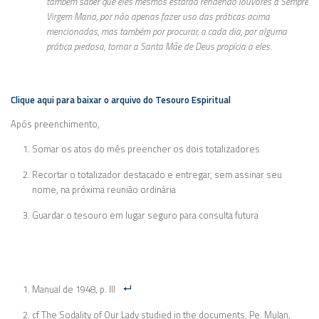
também saber que eles mesmos estarão rendendo louvores à Sempre
Virgem Maria, por não apenas fazer uso das práticas acima
mencionadas, mas também por procurar, a cada dia, por alguma
prática piedosa, tornar a Santa Mãe de Deus propícia a eles.
Clique aqui para baixar o arquivo do Tesouro Espiritual
Após preenchimento,
Somar os atos do mês preencher os dois totalizadores
Recortar o totalizador destacado e entregar, sem assinar seu
nome, na próxima reunião ordinária
Guardar o tesouro em lugar seguro para consulta futura
Manual de 1948, p. III
cf The Sodality of Our Lady studied in the documents, Pe. Mulan,