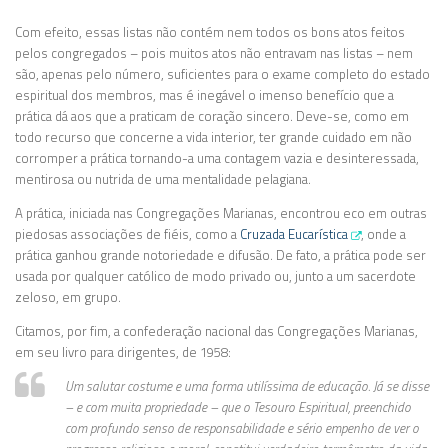
Com efeito, essas listas não contém nem todos os bons atos feitos
pelos congregados – pois muitos atos não entravam nas listas – nem
são, apenas pelo número, suficientes para o exame completo do estado
espiritual dos membros, mas é inegável o imenso benefício que a
prática dá aos que a praticam de coração sincero. Deve-se, como em
todo recurso que concerne a vida interior, ter grande cuidado em não
corromper a prática tornando-a uma contagem vazia e desinteressada,
mentirosa ou nutrida de uma mentalidade pelagiana.
A prática, iniciada nas Congregações Marianas, encontrou eco em outras
piedosas associações de fiéis, como a
Cruzada Eucarística
, onde a
prática ganhou grande notoriedade e difusão. De fato, a prática pode ser
usada por qualquer católico de modo privado ou, junto a um sacerdote
zeloso, em grupo.
Citamos, por fim, a confederação nacional das Congregações Marianas,
em seu livro para dirigentes, de 1958:
Um salutar cos­tume e uma forma utilíssima de educação. Já se disse
– e com muita propriedade – que o Tesouro Espiritual, preenchido
com profundo senso de responsabilidade e sério empenho de ver o