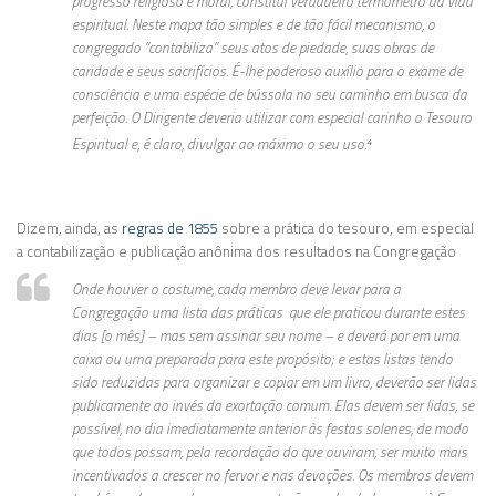
progresso religioso e moral, constitui verdadeiro termômetro da vida
espiritual. Neste mapa tão simples e de tão fácil mecanismo, o
congregado “contabiliza” seus atos de piedade, suas obras de
caridade e seus sacrifícios. É-lhe poderoso auxílio para o exame de
consciência e uma espécie de bússola no seu caminho em busca da
perfeição. O Dirigente deveria utilizar com especial carinho o Tesouro
Espiritual e, é claro, divulgar ao máximo o seu uso.
4
Dizem, ainda, as
regras de 1855
sobre a prática do tesouro, em especial
a contabilização e publicação anônima dos resultados na Congregação
Onde houver o costume, cada membro deve levar para a
Congregação uma lista das práticas que ele praticou durante estes
dias [o mês] – mas sem assinar seu nome – e deverá por em uma
caixa ou urna preparada para este propósito; e estas listas tendo
sido reduzidas para organizar e copiar em um livro, deverão ser lidas
publicamente ao invés da exortação comum. Elas devem ser lidas, se
possível, no dia imediatamente anterior às festas solenes, de modo
que todos possam, pela recordação do que ouviram, ser muito mais
incentivados a crescer no fervor e nas devoções. Os membros devem