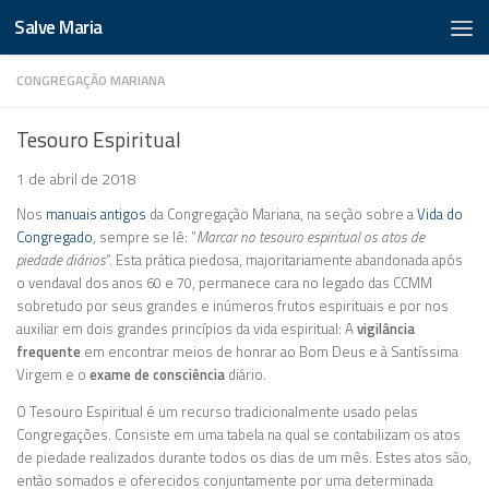
Salve Maria
CONGREGAÇÃO MARIANA
Tesouro Espiritual
1 de abril de 2018
Nos
manuais antigos
da Congregação Mariana, na seção sobre a
Vida do
Congregado
, sempre se lê: “
Marcar no tesouro espiritual os atos de
piedade diários
“. Esta prática piedosa, majoritariamente abandonada após
o vendaval dos anos 60 e 70, permanece cara no legado das CCMM
sobretudo por seus grandes e inúmeros frutos espirituais e por nos
auxiliar em dois grandes princípios da vida espiritual: A
vigilância
frequente
em encontrar meios de honrar ao Bom Deus e à Santíssima
Virgem e o
exame de consciência
diário.
O Tesouro Espiritual é um recurso tradicionalmente usado pelas
Congregações. Consiste em uma tabela na qual se contabilizam os atos
de piedade realizados durante todos os dias de um mês. Estes atos são,
então somados e oferecidos conjuntamente por uma determinada