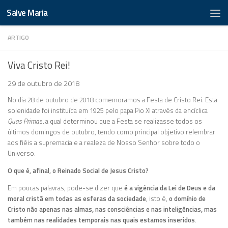
Salve Maria
ARTIGO
Viva Cristo Rei!
29 de outubro de 2018
No dia 28 de outubro de 2018 comemoramos a Festa de Cristo Rei. Esta
solenidade foi instituída em 1925 pelo papa Pio XI através da encíclica
Quas Prima
s
,
a qual determinou que a Festa se realizasse todos os
últimos domingos de outubro, tendo como principal objetivo relembrar
aos fiéis a supremacia e a realeza de Nosso Senhor sobre todo o
Universo.
O que é, afinal, o Reinado Social de Jesus Cristo?
Em poucas palavras, pode-se dizer que
é a vigência da Lei de Deus e da
moral cristã em todas as esferas da sociedade
, isto é,
o domínio de
Cristo não apenas nas almas, nas consciências e nas inteligências, mas
também nas realidades temporais nas quais estamos inseridos
.