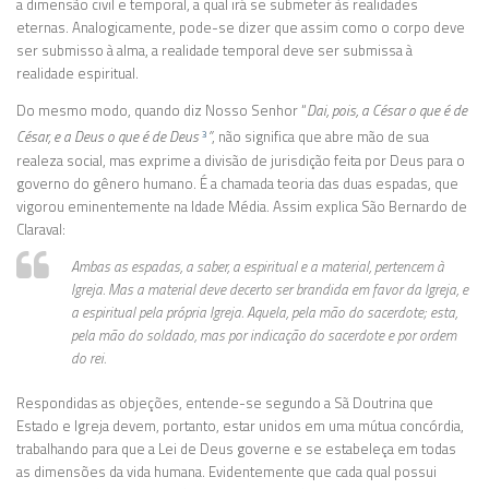
a dimensão civil e temporal, a qual irá se submeter às realidades
eternas. Analogicamente, pode-se dizer que assim como o corpo deve
ser submisso à alma, a realidade temporal deve ser submissa à
realidade espiritual.
Do mesmo modo, quando diz Nosso Senhor “
Dai, pois, a César o que é de
César, e a Deus o que é de Deus
”
, não significa que abre mão de sua
3
realeza social, mas exprime a divisão de jurisdição feita por Deus para o
governo do gênero humano. É a chamada teoria das duas espadas, que
vigorou eminentemente na Idade Média. Assim explica São Bernardo de
Claraval:
Ambas as espadas, a saber, a espiritual e a material, pertencem à
Igreja. Mas a material deve decerto ser brandida em favor da Igreja, e
a espiritual pela própria Igreja. Aquela, pela mão do sacerdote; esta,
pela mão do soldado, mas por indicação do sacerdote e por ordem
do rei.
Respondidas as objeções, entende-se segundo a Sã Doutrina que
Estado e Igreja devem, portanto, estar unidos em uma mútua concórdia,
trabalhando para que a Lei de Deus governe e se estabeleça em todas
as dimensões da vida humana. Evidentemente que cada qual possui