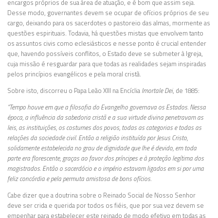
encargos próprios de sua área de atuação, e é bom que assim seja.
Desse modo, governantes devem se ocupar de ofícios próprios de seu
cargo, deixando para os sacerdotes o pastoreio das almas, mormente as
questões espirituais. Todavia, há questões mistas que envolvem tanto
os assuntos civis como eclesiásticos e nesse ponto é crucial entender
que, havendo possíveis conflitos, o Estado deve se submeter à Igreja,
cuja missão é resguardar para que todas as realidades sejam inspiradas
pelos princípios evangélicos e pela moral cristã.
Sobre isto, discorreu o Papa Leão XIII na Encíclia
Imortale Dei
, de 1885:
“Tempo houve em que a filosofia do Evangelho governava os Estados. Nessa
época, a influência da sabedoria cristã e a sua virtude divina penetravam as
leis, as instituições, os costumes dos povos, todas as categorias e todas as
relações da sociedade civil. Então a religião instituída por Jesus Cristo,
solidamente estabelecida no grau de dignidade que lhe é devido, em toda
parte era florescente, graças ao favor dos príncipes e à proteção legítima dos
magistrados. Então o sacerdócio e o império estavam ligados em si por uma
feliz concórdia e pela permuta amistosa de bons ofícios.
Cabe dizer que a doutrina sobre o Reinado Social de Nosso Senhor
deve ser crida e querida por todos os fiéis, que por sua vez devem se
empenhar para estabelecer este reinado de modo efetivo em todas as