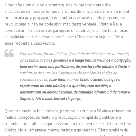
dimensões em que se encontram. Assim, mesmo diante das
dificuldades de nossos tempos, próprias de uma crise de fé e de moral
ocasionada pela propagação de doutrinas erradas e pelo pensamento
revolucionário, não se pode abrir mão desta verdade: Cristo é Rei e
deve reinar não apenas nas paróquias e nas almas, mas em tudo. Todas
as realidades criadas devem honrá-lo e a Ele estarem sujeitas. Diz a
esse respeito a
Quas Primas:
Com a celebração anual desta festa hão de relembrar-se, outrossim,
os Estados, que
aos governos e à magistratura incumbe a obrigação,
bem assim como aos particulares, de prestar culto público a Cristo
e
sujeitar-se às suas leis. Lembrar-se-ão também os chefes da
sociedade civil do
juízo final
, quando
Cristo acusará aos que o
expulsaram da vida pública, e a quantos, com desdém, o
desprezaram ou desconheceram; de tamanha afronta há de tomar o
Supremo Juiz a mais terrível vingança
;
Quando a encíclica foi publicada, pode-se dizer que a Fé ainda reinava em
muitos corações, portanto, a preocupação principal do pontífice era
relembrar aos católicos que essa mesma fé deveria se refletir na esfera
pública. Hoje, lamentavelmente, muitos expulsaram a Cristo também da