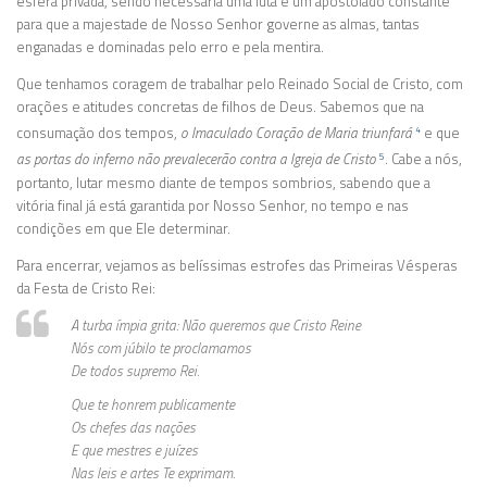
esfera privada, sendo necessária uma luta e um apostolado constante
para que a majestade de Nosso Senhor governe as almas, tantas
enganadas e dominadas pelo erro e pela mentira.
Que tenhamos coragem de trabalhar pelo Reinado Social de Cristo, com
orações e atitudes concretas de filhos de Deus. Sabemos que na
consumação dos tempos,
o Imaculado Coração de Maria triunfará
e que
4
as portas do inferno não prevalecerão contra a Igreja de Cristo
. Cabe a nós,
5
portanto, lutar mesmo diante de tempos sombrios, sabendo que a
vitória final já está garantida por Nosso Senhor, no tempo e nas
condições em que Ele determinar.
Para encerrar, vejamos as belíssimas estrofes das Primeiras Vésperas
da Festa de Cristo Rei:
A turba ímpia grita: Não queremos que Cristo Reine
Nós com júbilo te proclamamos
De todos supremo Rei.
Que te honrem publicamente
Os chefes das nações
E que mestres e juízes
Nas leis e artes Te exprimam.