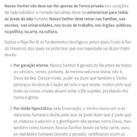
Nosso Senhor
não deve ser Rei apenas de forma privada
nos corações
de cada indivíduo: o reinado nas almas deve se
exteriorizar para todas
as áreas da vida
humana.
Nosso Senhor deve reinar nas famílias, nas
escolas, nas universidades, nos locais de trabalho, nos órgãos públicos,
na política, na arte, na cultura.
Explica o Papa Pio XI os fundamentos teológicos pelos quais Cristo é Rei
do Universo, dos quais se pode tirar que sua majestade se dá por triplo
direito:
Por geração eterna
: Nosso Senhor é gerado do Pai antes de todos
os séculos, sendo, portanto, da mesma natureza divina, isto é,
Deus de fato. Desse modo, pode-se dizer que também o Verbo
participou da obra da Criação de tudo o que existe, motivo pelo qual
todas as coisas criadas devem estar a Ele sujeitas, prestando-lhe
honra e glória.
Por União hipostática
: pela Encarnação, o Verbo reuniu em si as
naturezas humana e divina, pelo que se pode dizer que é justo que
as criaturas o adorem e o glorifiquem não apenas como Deus, mas
também como homem. Nosso Senhor, tendo se feito carne, viveu
as realidades humanas (exceto o pecado), santificando assim as