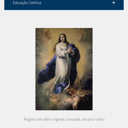
Educação Católica
Regina sine labe originali concepta, ora pro nobis!