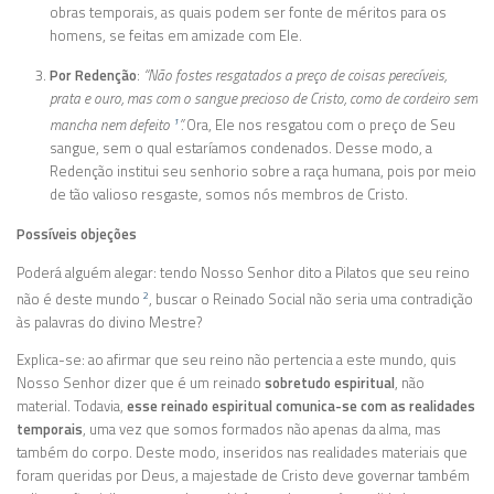
obras temporais, as quais podem ser fonte de méritos para os
homens, se feitas em amizade com Ele.
Por Redenção
:
“Não fostes resgatados a preço de coisas perecíveis,
prata e ouro, mas com o sangue precioso de Cristo, como de cordeiro sem
mancha nem defeito
”.
Ora, Ele nos resgatou com o preço de Seu
1
sangue, sem o qual estaríamos condenados. Desse modo, a
Redenção institui seu senhorio sobre a raça humana, pois por meio
de tão valioso resgaste, somos nós membros de Cristo.
Possíveis objeções
Poderá alguém alegar: tendo Nosso Senhor dito a Pilatos que seu reino
não é deste mundo
, buscar o Reinado Social não seria uma contradição
2
às palavras do divino Mestre?
Explica-se: ao afirmar que seu reino não pertencia a este mundo, quis
Nosso Senhor dizer que é um reinado
sobretudo espiritual
, não
material. Todavia,
esse reinado espiritual comunica-se com as realidades
temporais
, uma vez que somos formados não apenas da alma, mas
também do corpo. Deste modo, inseridos nas realidades materiais que
foram queridas por Deus, a majestade de Cristo deve governar também