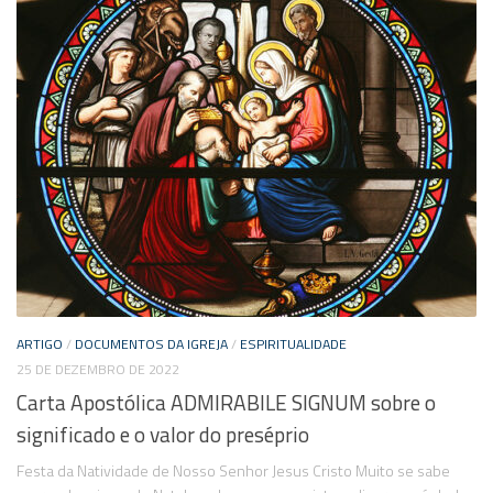
ARTIGO
/
DOCUMENTOS DA IGREJA
/
ESPIRITUALIDADE
25 DE DEZEMBRO DE 2022
Carta Apostólica ADMIRABILE SIGNUM sobre o
significado e o valor do preséprio
Festa da Natividade de Nosso Senhor Jesus Cristo Muito se sabe