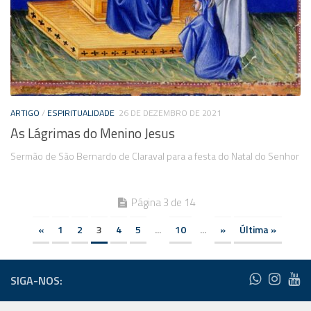
ARTIGO
/
ESPIRITUALIDADE
26 DE DEZEMBRO DE 2021
As Lágrimas do Menino Jesus
Sermão de São Bernardo de Claraval para a festa do Natal do Senhor
Página 3 de 14
«
1
2
3
4
5
...
10
...
»
Última »
SIGA-NOS: