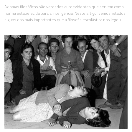
Axiomas filosóficos são verdades autoevidentes que servem como
norma estabelecida para a inteligência. Neste artigo, vemos listados
alguns dos mais importantes que a filosofia escolástica nos legou