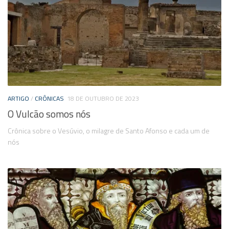
ARTIGO
/
CRÔNICAS
18 DE OUTUBRO DE 2023
O Vulcão somos nós
Crônica sobre o Vesúvio, o milagre de Santo Afonso e cada um de
nós