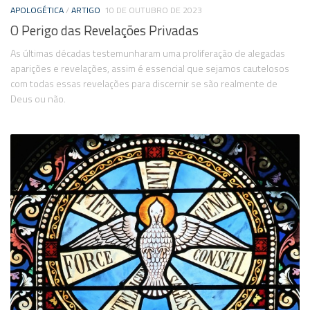
APOLOGÉTICA
/
ARTIGO
10 DE OUTUBRO DE 2023
O Perigo das Revelações Privadas
As últimas décadas testemunharam uma proliferação de alegadas
aparições e revelações, assim é essencial que sejamos cautelosos
com todas essas revelações para discernir se são realmente de
Deus ou não.