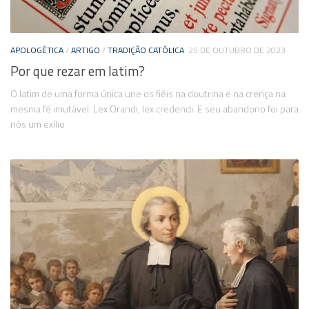
APOLOGÉTICA
/
ARTIGO
/
TRADIÇÃO CATÓLICA
25 DE OUTUBRO DE 2023
Por que rezar em latim?
O latim de uma forma única une os fiéis na doutrina e na crença na
mesma fé imutável: Lex Orandi, lex credendi. E seu abandono foi para
nós um exílio