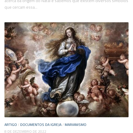
acerca da origem do Natal e sabemos que existem diversos símbolos
que cercam essa...
ARTIGO
/
DOCUMENTOS DA IGREJA
/
MARIANISMO
8 DE DEZEMBRO DE 2022