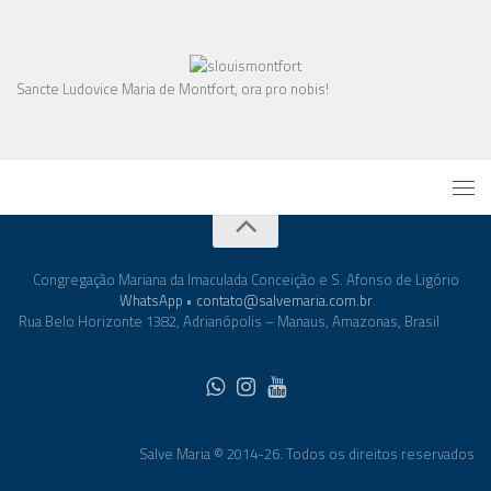
Sancte Ludovice Maria de Montfort, ora pro nobis!
Congregação Mariana da Imaculada Conceição e S. Afonso de Ligório
WhatsApp
•
contato@salvemaria.com.br
Rua Belo Horizonte 1382, Adrianópolis – Manaus, Amazonas, Brasil
Salve Maria © 2014-26. Todos os direitos reservados