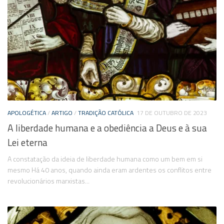
APOLOGÉTICA
/
ARTIGO
/
TRADIÇÃO CATÓLICA
17 DE OUTUBRO DE 2023
A liberdade humana e a obediência a Deus e à sua
Lei eterna
A constatação da ideia de liberdade humana como um bem em si
mesmo Há 40 anos, quando ainda eram ardentes os conflitos entre
revolucionários marxistas...