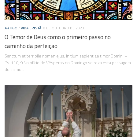
ARTIGO
/
VIDA CRISTÃ
8 DE OUTUBRO DE 2023
O Temor de Deus como o primeiro passo no
caminho da perfeição
Sanctum et terribile nomen ejus, initium sapientiae timor Domini –
Ps. 110, 9 No ofício de Vésperas do Domingo se reza esta passagem
do salmo...