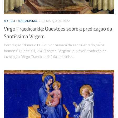
ARTIGO
/
MARIANISMO
7 DE MARÇO DE 2022
Virgo Praedicanda: Questões sobre a predicação da
Santíssima Virgem
Introdução “Nunca o teu louvor cessará de ser celebrado pelos
homens” (Judite XIII, 25). O termo “Virgem Louvável”, tradução da
invocação “Virgo Praedicanda”, da Ladainha...