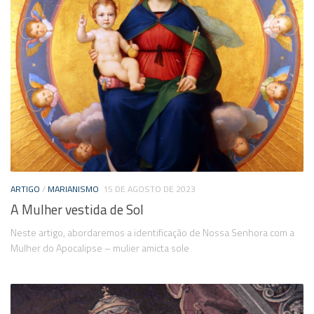
ARTIGO
/
MARIANISMO
15 DE AGOSTO DE 2023
A Mulher vestida de Sol
Neste artigo, abordaremos a identificação de Nossa Senhora com a
Mulher do Apocalipse – mulier amicta sole